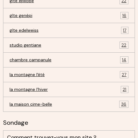
gîte épilobe
22
gîte genépi
16
gîte edelweiss
17
studio gentiane
22
chambre campanule
14
la montagne l'été
27
la montagne l'hiver
21
la maison cime-belle
36
Sondage
Comment trouvez-vous mon site ?