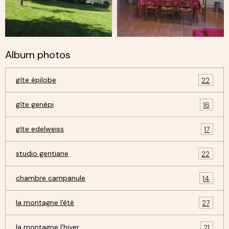
Album photos
gîte épilobe
22
gîte genépi
16
gîte edelweiss
17
studio gentiane
22
chambre campanule
14
la montagne l'été
27
la montagne l'hiver
21