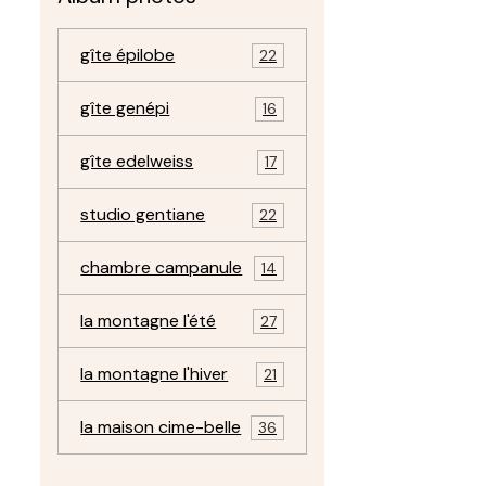
gîte épilobe
22
gîte genépi
16
gîte edelweiss
17
studio gentiane
22
chambre campanule
14
la montagne l'été
27
la montagne l'hiver
21
la maison cime-belle
36