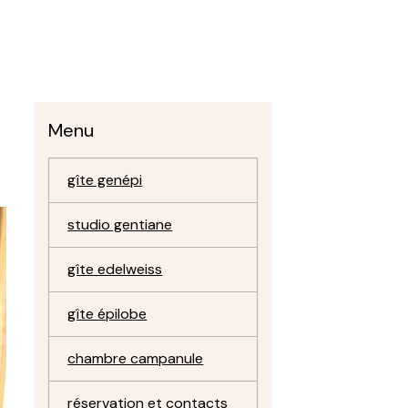
Menu
gîte genépi
studio gentiane
gîte edelweiss
gîte épilobe
chambre campanule
réservation et contacts