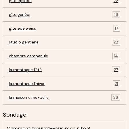
gîte épilobe
22
gîte genépi
16
gîte edelweiss
17
studio gentiane
22
chambre campanule
14
la montagne l'été
27
la montagne l'hiver
21
la maison cime-belle
36
Sondage
Comment trouvez-vous mon site ?