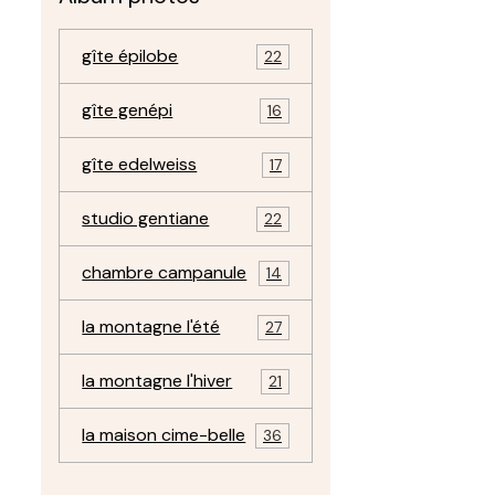
gîte épilobe
22
gîte genépi
16
gîte edelweiss
17
studio gentiane
22
chambre campanule
14
la montagne l'été
27
la montagne l'hiver
21
la maison cime-belle
36