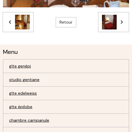
Retour
Menu
gîte genépi
studio gentiane
gîte edelweiss
gîte épilobe
chambre campanule