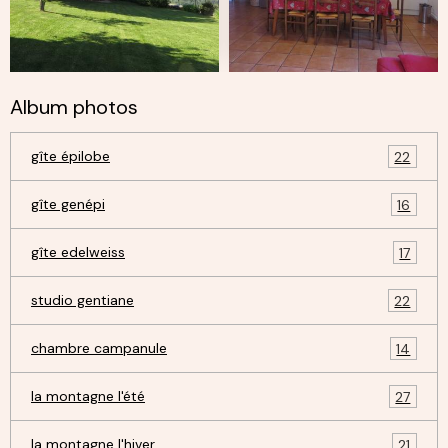
Album photos
gîte épilobe
22
gîte genépi
16
gîte edelweiss
17
studio gentiane
22
chambre campanule
14
la montagne l'été
27
la montagne l'hiver
21