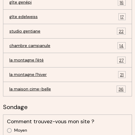
gîte genépi
16
gîte edelweiss
17
studio gentiane
22
chambre campanule
14
la montagne l'été
27
la montagne l'hiver
21
la maison cime-belle
36
Sondage
Comment trouvez-vous mon site ?
Moyen