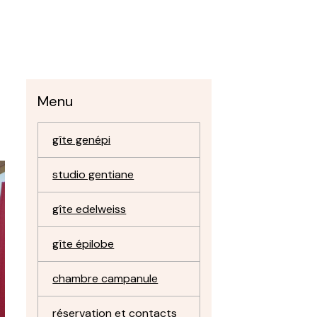
Menu
gîte genépi
studio gentiane
gîte edelweiss
gîte épilobe
chambre campanule
réservation et contacts