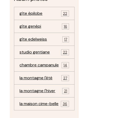
gîte épilobe
22
gîte genépi
16
gîte edelweiss
17
studio gentiane
22
chambre campanule
14
la montagne l'été
27
la montagne l'hiver
21
la maison cime-belle
36